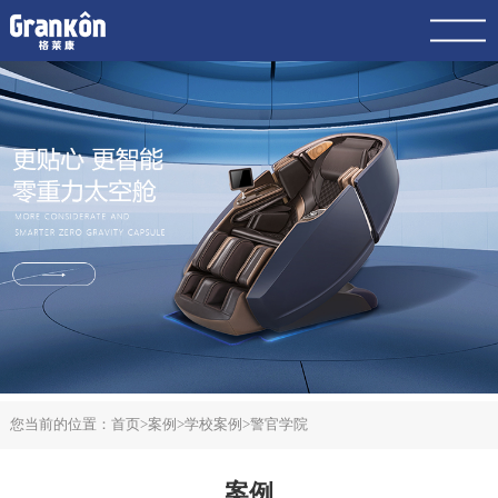
网站首页
品牌
荣泰
4K
产品
服务
动态
联系
案例
您当前的位置：
首页
>
案例
>
学校案例
>
警官学院
案例