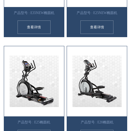
产品型号 : E35NEW椭圆机
产品型号 : E25NEW椭圆机
查看详情
查看详情
产品型号 : E25椭圆机
产品型号 : E20椭圆机