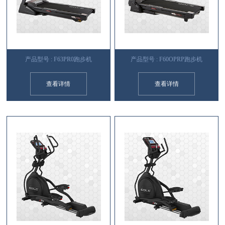
产品型号 : F63PR0跑步机
产品型号 : F60OPRP跑步机
查看详情
查看详情