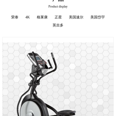
Product display
荣泰
4K
格莱康
正星
美国速尔
美国岱宇
英吉多