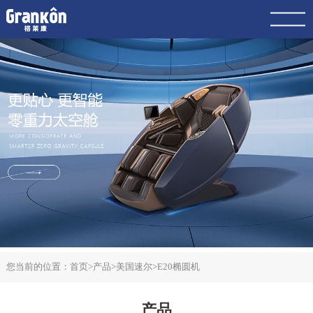
网站首页
品牌
荣泰
4K
产品
服务
动态
联系
案例
您当前的位置：
首页
>
产品
>
美国速尔
>
E20椭圆机
产品