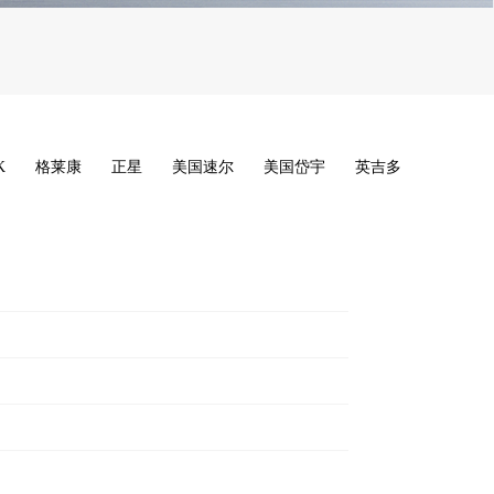
K
格莱康
正星
美国速尔
美国岱宇
英吉多