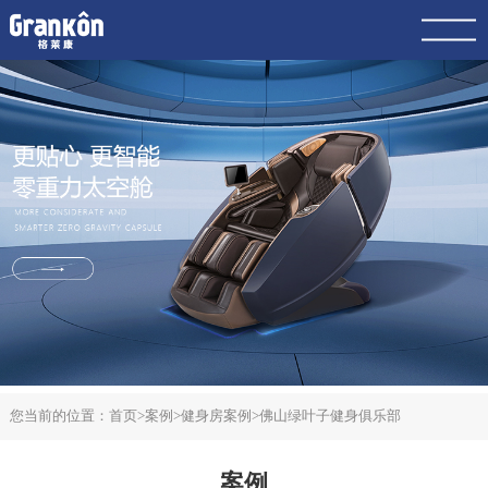
网站首页
品牌
荣泰
4K
产品
服务
动态
联系
案例
您当前的位置：
首页
>
案例
>
健身房案例
>
佛山绿叶子健身俱乐部
案例