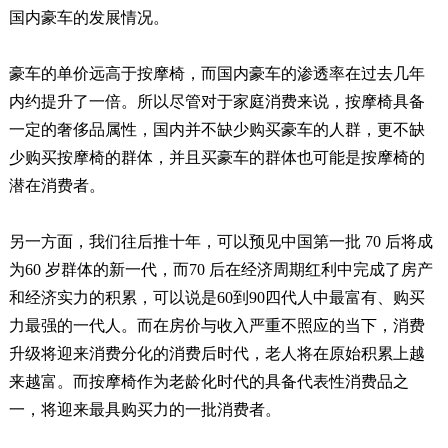
国内豪车的发展情况。
豪车的单价远高于按摩椅，而国内豪车的渗透率在过去几年
内约提升了一倍。所以尽管对于家庭消费来说，按摩椅具备
一定的奢侈品属性，国内并不缺少购买豪车的人群，更不缺
少购买按摩椅的群体，并且买豪车的群体也可能是按摩椅的
潜在消费者。
另一方面，我们往后推十年，可以预见中国第一批 70 后将成
为60 岁群体的新一代，而70 后在经济周期红利中完成了房产
和经济实力的积累，可以说是60到90四代人中最富有、购买
力最强的一代人。而在房价与收入严重不照应的当下，消费
升级将迎来消费分化的消费后时代，老人将在原始积累上越
来越富。而按摩椅作为老龄化时代的具备代表性消费品之
一，将迎来最具购买力的一批消费者。