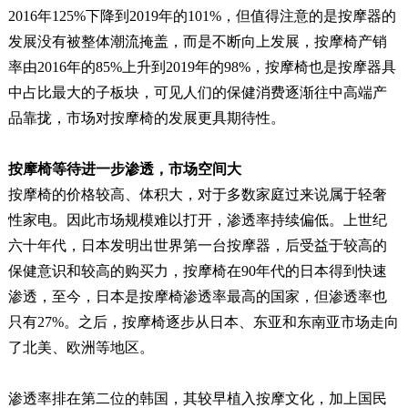
2016年125%下降到2019年的101%，但值得注意的是按摩器的
发展没有被整体潮流掩盖，而是不断向上发展，按摩椅产销
率由2016年的85%上升到2019年的98%，按摩椅也是按摩器具
中占比最大的子板块，可见人们的保健消费逐渐往中高端产
品靠拢，市场对按摩椅的发展更具期待性。
按摩椅等待进一步渗透，市场空间大
按摩椅的价格较高、体积大，对于多数家庭过来说属于轻奢
性家电。因此市场规模难以打开，渗透率持续偏低。上世纪
六十年代，日本发明出世界第一台按摩器，后受益于较高的
保健意识和较高的购买力，按摩椅在90年代的日本得到快速
渗透，至今，日本是按摩椅渗透率最高的国家，但渗透率也
只有27%。之后，按摩椅逐步从日本、东亚和东南亚市场走向
了北美、欧洲等地区。
渗透率排在第二位的韩国，其较早植入按摩文化，加上国民