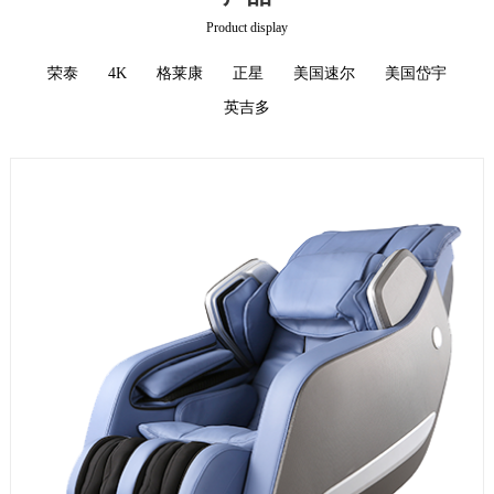
Product display
荣泰
4K
格莱康
正星
美国速尔
美国岱宇
英吉多