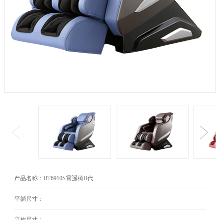
产品名称：RT6910S霄遥椅II代
平躺尺寸：
立放尺寸：