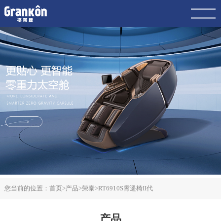
网站首页
品牌
荣泰
4K
产品
服务
动态
联系
案例
您当前的位置：
首页
>
产品
>
荣泰
>
RT6910S霄遥椅II代
产品