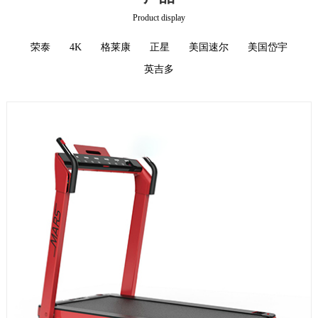
Product display
荣泰
4K
格莱康
正星
美国速尔
美国岱宇
英吉多