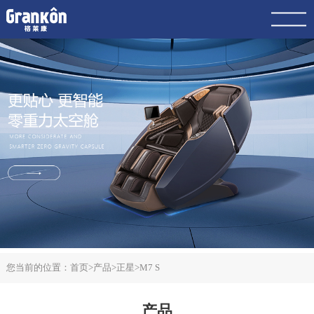
网站首页
品牌
荣泰
4K
产品
服务
动态
联系
案例
您当前的位置：
首页
>
产品
>
正星
>
M7 S
产品