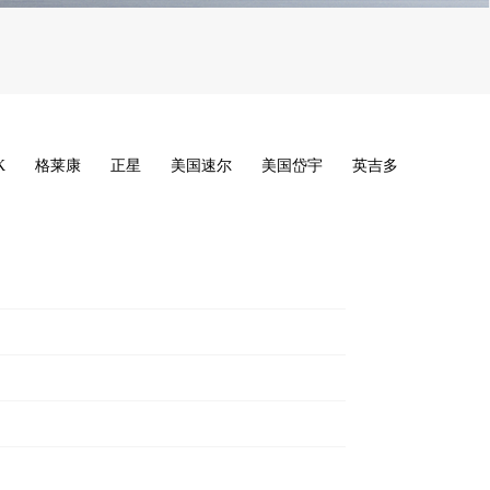
K
格莱康
正星
美国速尔
美国岱宇
英吉多