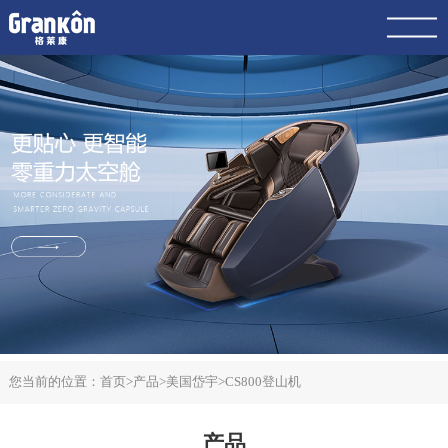
网站首页
品牌
荣泰
4K
产品
服务
动态
联系
案例
您当前的位置：
首页
>
产品
>
美国岱宇
>
CS800登山机
产品