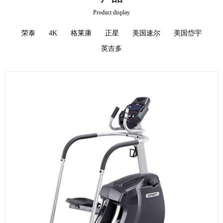
Product display
荣泰
4K
格莱康
正星
美国速尔
美国岱宇
英吉多