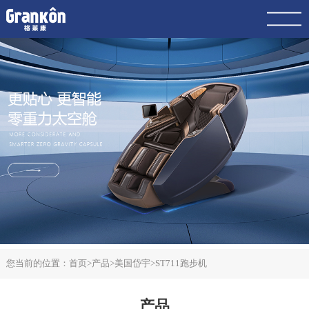
网站首页
品牌
荣泰
4K
产品
服务
动态
联系
案例
您当前的位置：
首页
>
产品
>
美国岱宇
>
ST711跑步机
产品