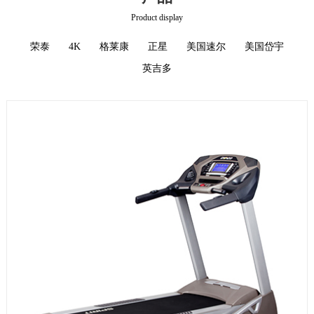
Product display
荣泰
4K
格莱康
正星
美国速尔
美国岱宇
英吉多