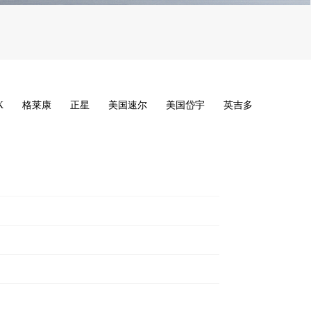
K
格莱康
正星
美国速尔
美国岱宇
英吉多