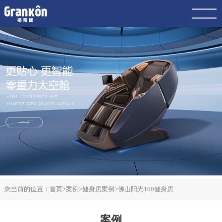
网站首页
品牌
荣泰
4K
产品
服务
动态
联系
案例
您当前的位置：
首页
>
案例
>
健身房案例
>
佛山阳光100健身房
案例